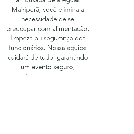
Mairiporã, você elimina a
necessidade de se
preocupar com alimentação,
limpeza ou segurança dos
funcionários. Nossa equipe
cuidará de tudo, garantindo
um evento seguro,
organizado e sem dores de
cabeça. Diferente de alugar
um sítio, onde você pode
enfrentar vários riscos e
responsabilidades, aqui você
e seus funcionários poderão
aproveitar juntos e relaxar